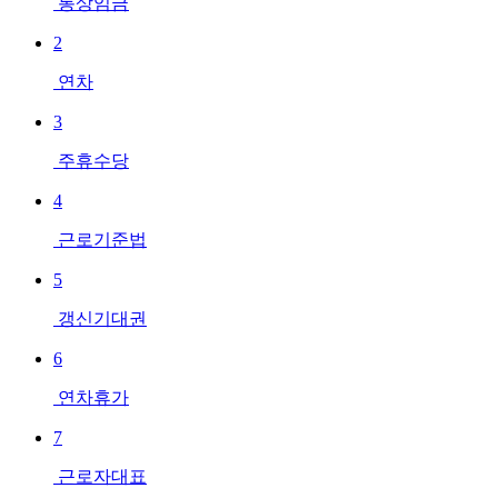
통상임금
2
연차
3
주휴수당
4
근로기준법
5
갱신기대권
6
연차휴가
7
근로자대표